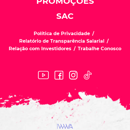
PROMOÇÕES
SAC
Política de Privacidade
Relatório de Transparência Salarial
Relação com Investidores
Trabalhe Conosco