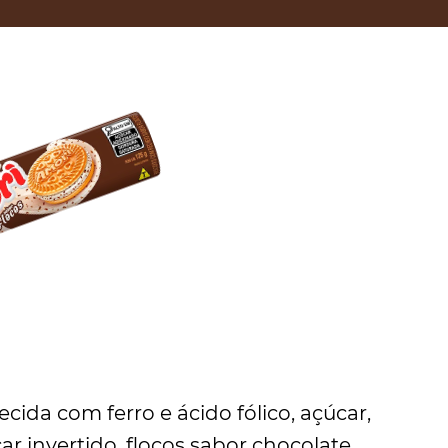
cida com ferro e ácido fólico, açúcar,
r invertido, flocos sabor chocolate,