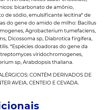
ímicos: bicarbonato de amônio,
o de sódio, emulsificante lecitina* de
ras do gene do amido de milho: Bacillus
romogenes, Agrobacterium tumefaciens,
, Dicossoma sp, Diabrotica firgifera,
ilis. *Espécies doadoras do gene da
s, Streptomyces viridochromogenes,
rium sp, Arabdopsis thaliana.
ALÉRGICOS: CONTÉM DERIVADOS DE
NTER AVEIA, CENTEIO E CEVADA.
cionais