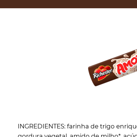
INGREDIENTES: farinha de trigo enrique
gordura vegetal, amido de milho*, açúca