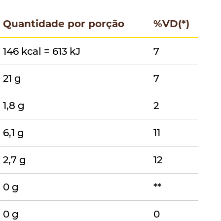
Quantidade por porção
%VD(*)
146 kcal = 613 kJ
7
21 g
7
1,8 g
2
6,1 g
11
2,7 g
12
0 g
**
0 g
0