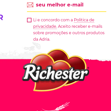
R
Li e concordo com a
Politica de
privacidade.
Aceito receber e-mails
sobre promoções e outros produtos
da Adria.