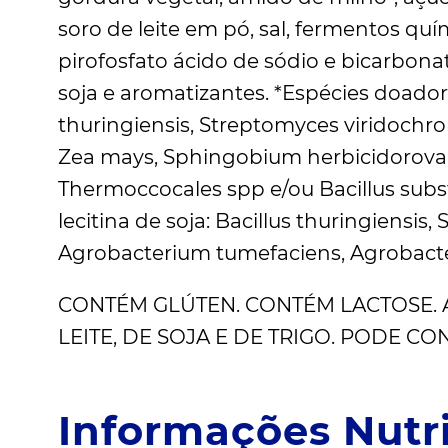
soro de leite em pó, sal, fermentos qu
pirofosfato ácido de sódio e bicarbonat
soja e aromatizantes. *Espécies doado
thuringiensis, Streptomyces viridoch
Zea mays, Sphingobium herbicidorovans
Thermoccocales spp e/ou Bacillus subst
lecitina de soja: Bacillus thuringiensi
Agrobacterium tumefaciens, Agrobacte
CONTÉM GLÚTEN. CONTÉM LACTOSE. 
LEITE, DE SOJA E DE TRIGO. PODE CO
Informações Nutri