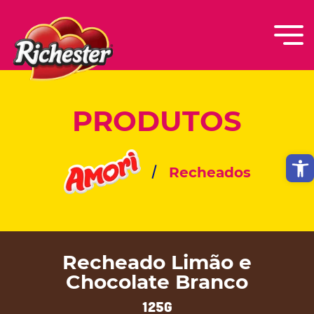
PRODUTOS
Abri
Recheados
Recheado Limão e
Chocolate Branco
125g