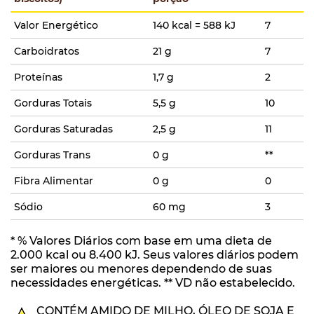
Valor Energético
140 kcal = 588 kJ
7
Carboidratos
21 g
7
Proteínas
1,7 g
2
Gorduras Totais
5,5 g
10
Gorduras Saturadas
2,5 g
11
Gorduras Trans
0 g
**
Fibra Alimentar
0 g
0
Sódio
60 mg
3
* % Valores Diários com base em uma dieta de
2.000 kcal ou 8.400 kJ. Seus valores diários podem
ser maiores ou menores dependendo de suas
necessidades energéticas. ** VD não estabelecido.
CONTÉM AMIDO DE MILHO, ÓLEO DE SOJA E