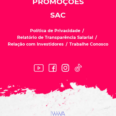
PROMOÇÕES
SAC
Política de Privacidade
Relatório de Transparência Salarial
Relação com Investidores
Trabalhe Conosco