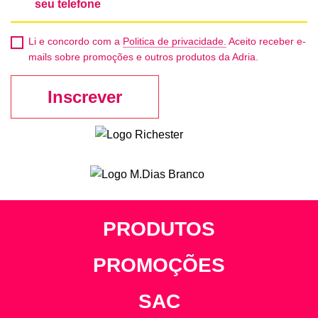
Li e concordo com a
Politica de privacidade.
Aceito receber e-
mails sobre promoções e outros produtos da Adria.
Inscrever
PRODUTOS
PROMOÇÕES
SAC