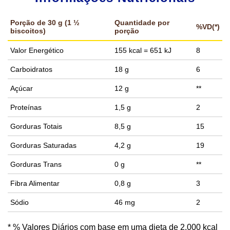
Porção de 30 g (1 ½
Quantidade por
%VD(*)
biscoitos)
porção
Valor Energético
155 kcal = 651 kJ
8
Carboidratos
18 g
6
Açúcar
12 g
**
Proteínas
1,5 g
2
Gorduras Totais
8,5 g
15
Gorduras Saturadas
4,2 g
19
Gorduras Trans
0 g
**
Fibra Alimentar
0,8 g
3
Sódio
46 mg
2
* % Valores Diários com base em uma dieta de 2.000 kcal