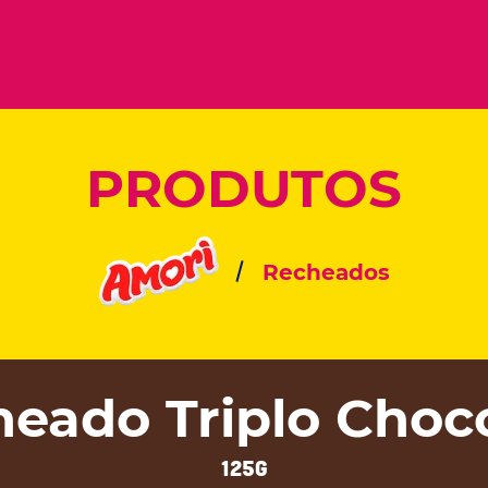
PRODUTOS
Recheados
eado Triplo Choc
125g