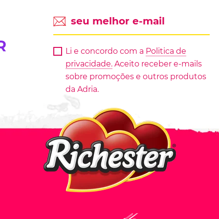
R
Li e concordo com a
Politica de
privacidade.
Aceito receber e-mails
sobre promoções e outros produtos
da Adria.