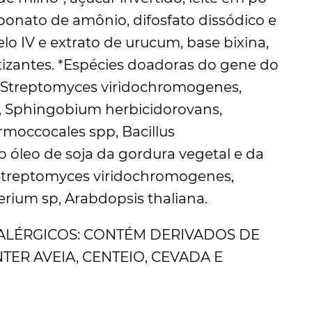
rbonato de amônio, difosfato dissódico e
lo IV e extrato de urucum, base bixina,
atizantes. *Espécies doadoras do gene do
s, Streptomyces viridochromogenes,
, Sphingobium herbicidorovans,
ermoccocales spp, Bacillus
o óleo de soja da gordura vegetal e da
s, Streptomyces viridochromogenes,
rium sp, Arabdopsis thaliana.
ALÉRGICOS: CONTÉM DERIVADOS DE
NTER AVEIA, CENTEIO, CEVADA E