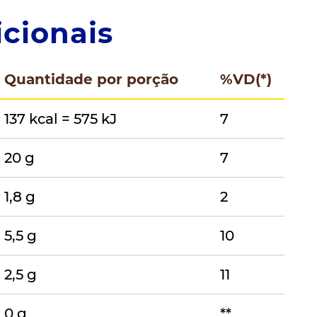
cionais
Quantidade por porção
%VD(*)
137 kcal = 575 kJ
7
20 g
7
1,8 g
2
5,5 g
10
2,5 g
11
0 g
**