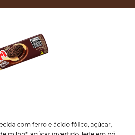
cida com ferro e ácido fólico, açúcar,
e milho*, açúcar invertido, leite em pó