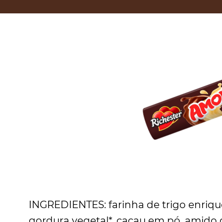
INGREDIENTES: farinha de trigo enrique
gordura vegetal*, cacau em pó, amido d